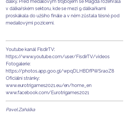
dálky. Před medailovým trojbojem se Magda rozehřála
v dálkařském sektoru, kde se mezi 9 dálkařkami
proskákala do užšího finále a v něm zůstala těsně pod
medailovými pozicemi.
Youtube kanál FisdirTV:
https://www.youtube.com/user/FisdirTV/videos
Fotogalerie:
https://photos.app.goo.gl/wpqDLHBDfPWSraoZ8
Oficiální stránky:
www.eurotrigames2021.eu/en/home_en
www.facebook.com/Eurotrigames2021
Pavel Zahálka