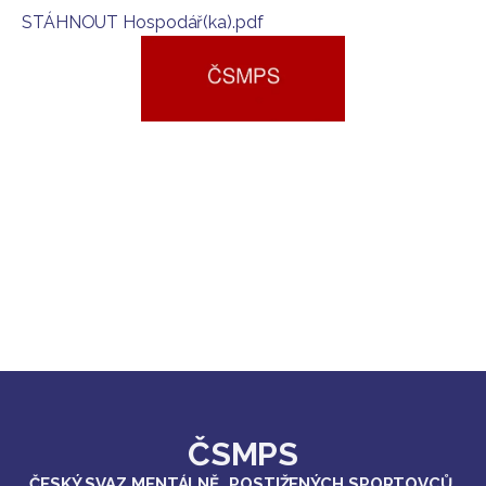
STÁHNOUT Hospodář(ka).pdf
ČSMPS
ČESKÝ SVAZ MENTÁLNĚ POSTIŽENÝCH SPORTOVCŮ,