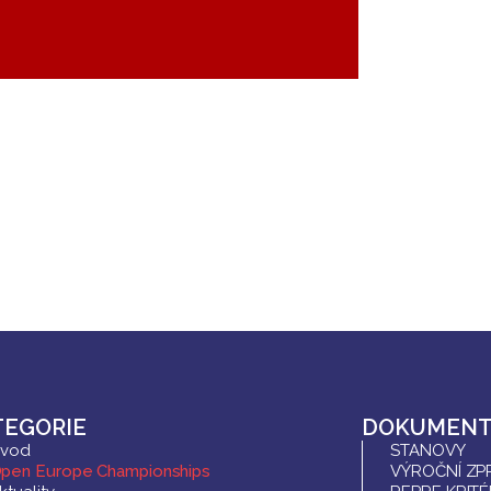
TEGORIE
DOKUMENT
vod
STANOVY
pen Europe Championships
VÝROČNÍ ZP