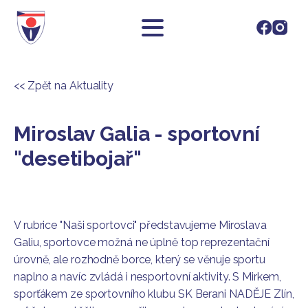
<< Zpět na Aktuality
Miroslav Galia - sportovní
"desetibojař"
V rubrice "Naši sportovci" představujeme Miroslava
Galiu, sportovce možná ne úplně top reprezentační
úrovně, ale rozhodně borce, který se věnuje sportu
naplno a navíc zvládá i nesportovní aktivity. S Mirkem,
sporťákem ze sportovního klubu SK Berani NADĚJE Zlín,