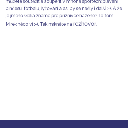
můžete soutěžit a soupeřit v mnoha sportech: plavání,
pinčesu, fotbalu, lyžování a asi by se našly i další :-). A že
je jméno Galia známé pro příznivce házené? I o tom
rozhovor
Mirek něco ví :-). Tak mrkněte na
.