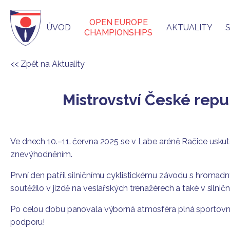
OPEN EUROPE
ÚVOD
AKTUALITY
CHAMPIONSHIPS
<< Zpět na Aktuality
Mistrovství České repub
Ve dnech 10.–11. června 2025 se v Labe aréně Račice uskuteč
znevýhodněním.
První den patřil silničnímu cyklistickému závodu s hromad
soutěžilo v jízdě na veslařských trenažérech a také v siln
Po celou dobu panovala výborná atmosféra plná sportovní
podporu!