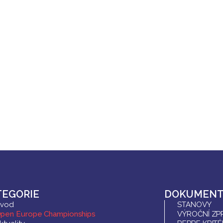
TEGORIE
DOKUMENT
vod
STANOVY
pen Europe Championships
VÝROČNÍ ZP