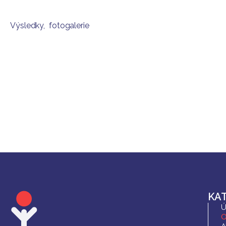
Výsledky, fotogalerie
KA
Ú
O