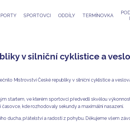
POD
SPORTY
SPORTOVCI
ODDÍLY
TERMÍNOVKA
liky v silniční cyklistice a ves
nilo Mistrovství České republiky v silniční cyklistice a vesl
ným startem, ve kterém sportovci předvedli skvělou výkonnost
iční časovce, kde rozhodovaly sekundy a maximální nasazení.
ho ducha, přátelství a radosti z pohybu. Děkujeme všem záv