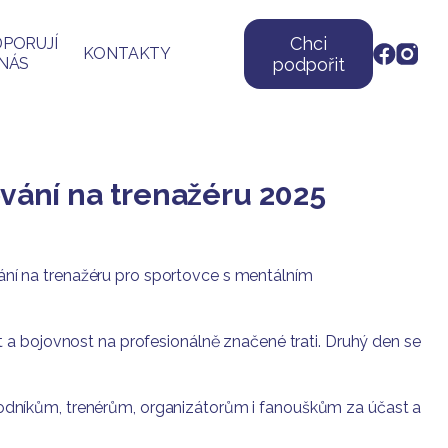
Chci
PORUJÍ
KONTAKTY
NÁS
podpořit
lování na trenažéru 2025
ování na trenažéru pro sportovce s mentálním
 a bojovnost na profesionálně značené trati. Druhý den se
odníkům, trenérům, organizátorům i fanouškům za účast a