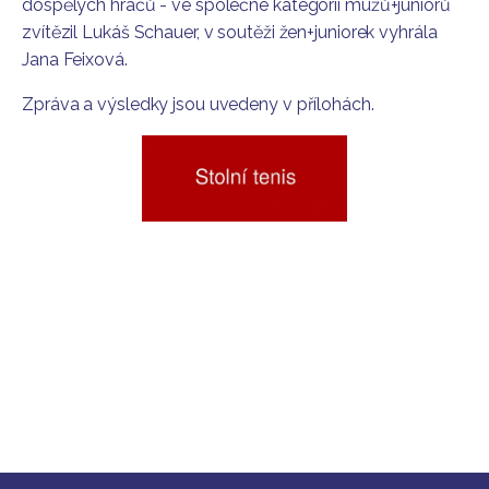
dospělých hráčů - ve společné kategorii mužů+juniorů
zvítězil Lukáš Schauer, v soutěži žen+juniorek vyhrála
Jana Feixová.
Zpráva a výsledky jsou uvedeny v přílohách.