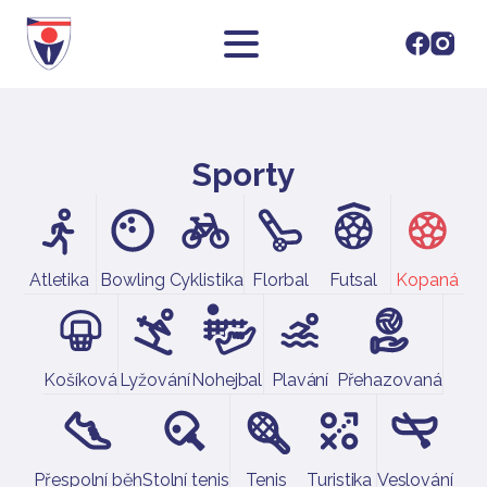
Sporty
Atletika
Bowling
Cyklistika
Florbal
Futsal
Kopaná
Košíková
Lyžování
Nohejbal
Plavání
Přehazovaná
Přespolní běh
Stolní tenis
Tenis
Turistika
Veslování